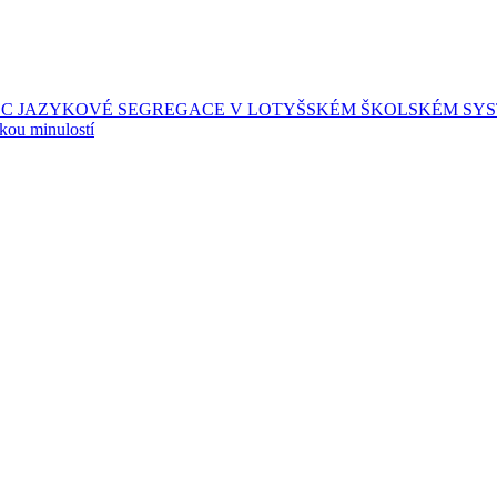
EC JAZYKOVÉ SEGREGACE V LOTYŠSKÉM ŠKOLSKÉM SY
skou minulostí