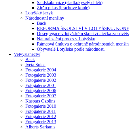
Saldskábmaize (sladkokyselý chléb)
Zirňu pikas (hrachové koule)
Lotyšský jazyk
Národnostní menšiny
Back
REFORMA ŠKOLSTVÍ V LOTYŠSKU: KON
Desegregace v lotyšském školství - tečka za sovět
Naturalizační proces v Lotyšsku
Rámcová úmluva o ochraně národnostních menšin
Obyvatelé Lotyšska podle národnosti
Velvyslanectví
Back
Iveta Sulca
Fotogalerie 2004
Fotogalerie 2003
Fotogalerie 2002
Fotogalerie 2001
Fotogalerie 2006
Fotogalerie 2007
Kaspars Ozolins
Fotogalerie 2010
Fotogalerie 2011
Fotogalerie 2012
Fotogalerie 2013
Alberts Sarkanis