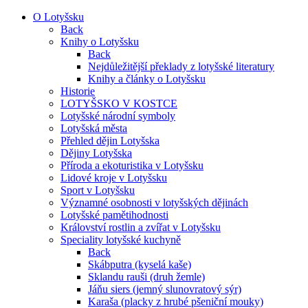
O Lotyšsku
Back
Knihy o Lotyšsku
Back
Nejdůležitější překlady z lotyšské literatury
Knihy a články o Lotyšsku
Historie
LOTYŠSKO V KOSTCE
Lotyšské národní symboly
Lotyšská města
Přehled dějin Lotyšska
Dějiny Lotyšska
Příroda a ekoturistika v Lotyšsku
Lidové kroje v Lotyšsku
Sport v Lotyšsku
Významné osobnosti v lotyšských dějinách
Lotyšské pamětihodnosti
Království rostlin a zvířat v Lotyšsku
Speciality lotyšské kuchyně
Back
Skábputra (kyselá kaše)
Sklandu rauši (druh žemle)
Jáňu siers (jemný slunovratový sýr)
Karaša (placky z hrubé pšeniční mouky)