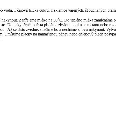
bo voda, 1 čajová lžička cukru, 1 sklenice vařených, šťouchaných bra
o
ě nakynout. Zahřejeme mléko na 30
C. Do teplého mléka zamícháme pů
sto. Do nakypřeného těsta přidáme zbylou mouku a smetanu nebo roztav
t. Až se těsto zvedne, stlačíme ho a necháme znovu nakynout. Vytvoř
 Umístíme placky na namaštěnou pánev nebo chlebový plech posypan
u.