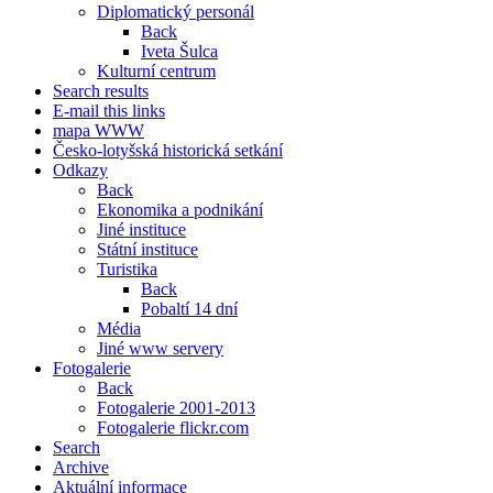
Diplomatický personál
Back
Iveta Šulca
Kulturní centrum
Search results
E-mail this links
mapa WWW
Česko-lotyšská historická setkání
Odkazy
Back
Ekonomika a podnikání
Jiné instituce
Státní instituce
Turistika
Back
Pobaltí 14 dní
Média
Jiné www servery
Fotogalerie
Back
Fotogalerie 2001-2013
Fotogalerie flickr.com
Search
Archive
Aktuální informace