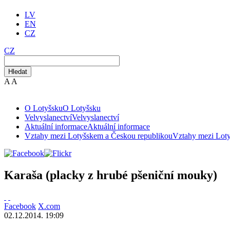
LV
EN
CZ
CZ
Hledat
A
A
O Lotyšsku
O Lotyšsku
Velvyslanectví
Velvyslanectví
Aktuální informace
Aktuální informace
Vztahy mezi Lotyšskem a Českou republikou
Vztahy mezi Lot
Karaša (placky z hrubé pšeniční mouky)
Facebook
X.com
02.12.2014. 19:09