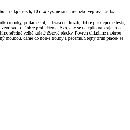
mbor, 5 dkg droždí, 10 dkg kysané smetany nebo vepřové sádlo.
lku mouky, přidáme sůl, nakvašené droždí, dobře proklepeme těsto,
ené sádlo. Dobře prohněteme těsto, aby se nelepilo na kraje, ruce
íme středně velké kulaté těstové placky. Povrch uhladíme mokrou
ý moukou, dáme do horké trouby a pečeme. Stejný druh placek se