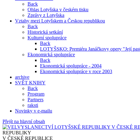
Back
Ohlas Lotyšska v českém tisku
Zprávy z Lotyšska
Vztahy mezi Lotyšskem a Českou republikou
Back
Historická setkání
Kulturní spolupráce
Back
LOTYŠSKO: Premiéra Janáčkovy opery "Její past
Ekonomická spolupráce
Back
Ekonomická spolupráce - 2004
Ekonomická spolupráce v roce 2003
archive
SVĚT KNIHY
Back
Program
Partners
raksti
Novinky v e-mailu
Přejít na hlavní obsah
REPUBLIKY
V ČESKÉ REPUBLICE