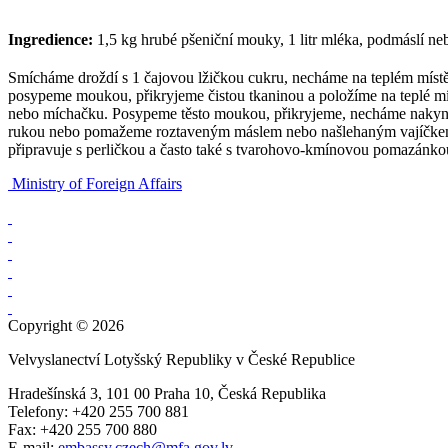
Ingredience:
1,5 kg hrubé pšeniční mouky, 1 litr mléka, podmáslí ne
Smícháme droždí s 1 čajovou lžičkou cukru, necháme na teplém míst
posypeme moukou, přikryjeme čistou tkaninou a položíme na teplé mí
nebo míchačku. Posypeme těsto moukou, přikryjeme, necháme nakynou
rukou nebo pomažeme roztaveným máslem nebo našlehaným vajíčkem.
připravuje s perličkou a často také s tvarohovo-kmínovou pomazánko
Ministry of Foreign Affairs
Copyright © 2026
Velvyslanectví Lotyšský Republiky v České Republice
Hradešínská 3, 101 00 Praha 10, Česká Republika
Telefony: +420 255 700 881
Fax: +420 255 700 880
E-mail:
embassy.czech@mfa.gov.lv