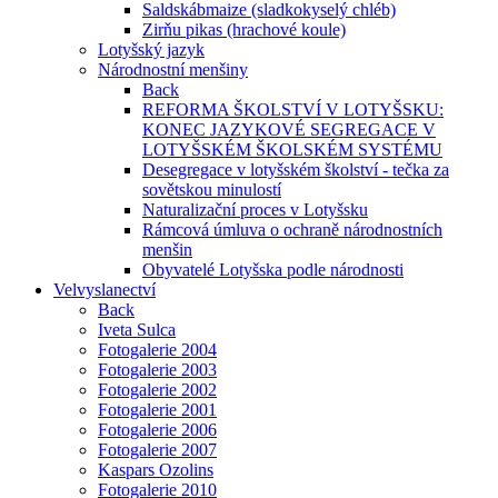
Saldskábmaize (sladkokyselý chléb)
Zirňu pikas (hrachové koule)
Lotyšský jazyk
Národnostní menšiny
Back
REFORMA ŠKOLSTVÍ V LOTYŠSKU:
KONEC JAZYKOVÉ SEGREGACE V
LOTYŠSKÉM ŠKOLSKÉM SYSTÉMU
Desegregace v lotyšském školství - tečka za
sovětskou minulostí
Naturalizační proces v Lotyšsku
Rámcová úmluva o ochraně národnostních
menšin
Obyvatelé Lotyšska podle národnosti
Velvyslanectví
Back
Iveta Sulca
Fotogalerie 2004
Fotogalerie 2003
Fotogalerie 2002
Fotogalerie 2001
Fotogalerie 2006
Fotogalerie 2007
Kaspars Ozolins
Fotogalerie 2010