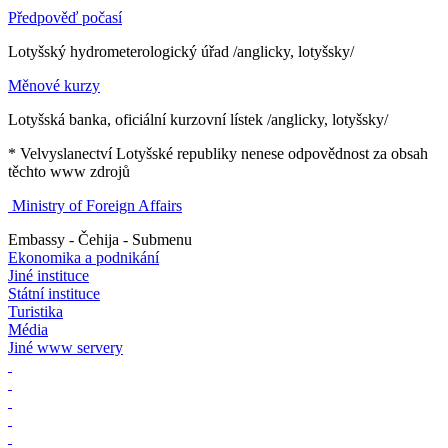
Předpověď počasí
Lotyšský hydrometerologický úřad /anglicky, lotyšsky/
Měnové kurzy
Lotyšská banka, oficiální kurzovní lístek /anglicky, lotyšsky/
* Velvyslanectví Lotyšské republiky nenese odpovědnost za obsah
těchto www zdrojů
Ministry of Foreign Affairs
Embassy - Čehija - Submenu
Ekonomika a podnikání
Jiné instituce
Státní instituce
Turistika
Média
Jiné www servery