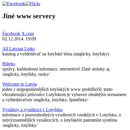
Jiné www servery
Facebook
X.com
02.12.2014. 19:09
All Latvian Links
katalog a vyhledávač na lotyšské téma (anglicky, lotyšsky)
Bilteks
zprávy, každodenní informace, internetové Zlaté stránky aj.
/anglicky, lotyšsky, rusky/
Welcome to Latvia
jeden z nejpopulárnějších lotyšských www prohlížečů; tento
všezahrnující průvodce Lotyšskem je vybaven obsáhlým seznamem
a vyhledávačem /anglicky, lotyšsky, španělsky/
Vynálezy a vynálezci v Lotyšsku
informace o pozoruhodných vynálezech vzniklých v Lotyšsku, o
nejvýznamnějších vynálezcích, o lotyšském patentním systému
/anglicky, lotyšsky/