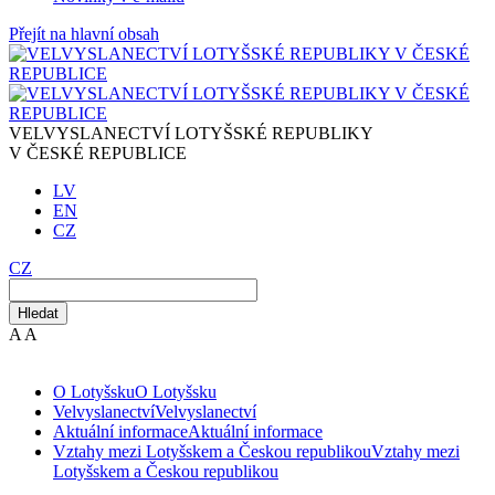
Přejít na hlavní obsah
VELVYSLANECTVÍ LOTYŠSKÉ REPUBLIKY
V ČESKÉ REPUBLICE
LV
EN
CZ
CZ
Hledat
A
A
O Lotyšsku
O Lotyšsku
Velvyslanectví
Velvyslanectví
Aktuální informace
Aktuální informace
Vztahy mezi Lotyšskem a Českou republikou
Vztahy mezi
Lotyšskem a Českou republikou