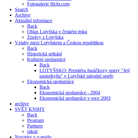
Fotogalerie flickr.com
Search
Archive
Aktuální informace
Back
Ohlas Lotyšska v českém tisku
Zprávy z Lotyšska
Vztahy mezi Lotyšskem a Českou republikou
Back
Historická setkání
Kulturní spolupráce
Back
LOTYŠSKO: Premiéra Janáčkovy opery "Její
pastorkyňa" v Lotyšské národní opeře
Ekonomická spolupráce
Back
Ekonomická spolupráce - 2004
Ekonomická spolupráce v roce 2003
archive
SVĚT KNIHY
Back
Program
Partners
raksti
Novinky v e-mailu