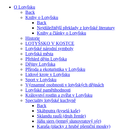
O Lotyšsku
Back
Knihy o Lotyšsku
Back
Nejdůležitější překlady z lotyšské literatury
Knihy a články o Lotyšsku
Historie
LOTYŠSKO V KOSTCE
Lotyšské národní symboly
Lotyšská města
Přehled dějin Lotyšska
Dějiny Lotyšska
Příroda a ekoturistika v Lotyšsku
Lidové kroje v Lotyšsku
Sport v Lotyšsku
Významné osobnosti v lotyšských dějinách
Lotyšské pamětihodnosti
Království rostlin a zvířat v Lotyšsku
Speciality lotyšské kuchyně
Back
Skábputra (kyselá kaše)
Sklandu rauši (druh žemle)
Jáňu siers (jemný slunovratový sýr)
Karaša (placky z hrubé pšeniční mouky)