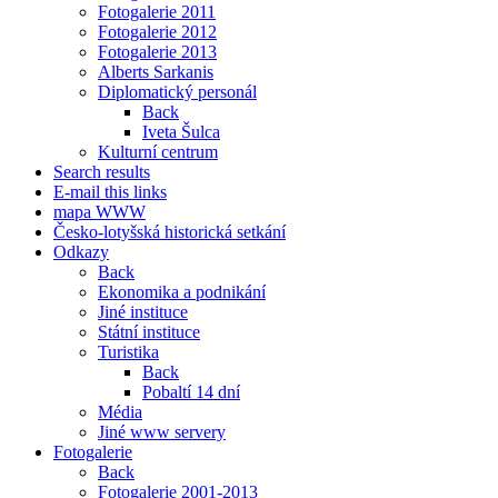
Fotogalerie 2011
Fotogalerie 2012
Fotogalerie 2013
Alberts Sarkanis
Diplomatický personál
Back
Iveta Šulca
Kulturní centrum
Search results
E-mail this links
mapa WWW
Česko-lotyšská historická setkání
Odkazy
Back
Ekonomika a podnikání
Jiné instituce
Státní instituce
Turistika
Back
Pobaltí 14 dní
Média
Jiné www servery
Fotogalerie
Back
Fotogalerie 2001-2013