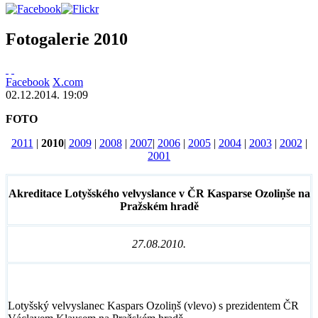
Fotogalerie 2010
Facebook
X.com
02.12.2014. 19:09
FOTO
2011
|
2010
|
2009
|
2008
|
2007
|
2006
|
2005
|
2004
|
2003
|
2002
|
2001
Akreditace Lotyšského velvyslance v ČR Kasparse Ozoliņše na
Pražském hradě
27.08.2010.
Lotyšský velvyslanec Kaspars Ozoliņš (vlevo) s prezidentem ČR