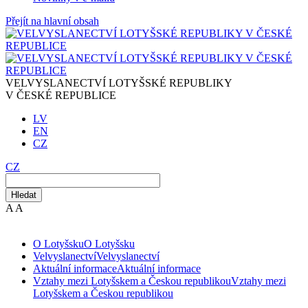
Přejít na hlavní obsah
VELVYSLANECTVÍ LOTYŠSKÉ REPUBLIKY
V ČESKÉ REPUBLICE
LV
EN
CZ
CZ
Hledat
A
A
O Lotyšsku
O Lotyšsku
Velvyslanectví
Velvyslanectví
Aktuální informace
Aktuální informace
Vztahy mezi Lotyšskem a Českou republikou
Vztahy mezi
Lotyšskem a Českou republikou