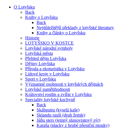
O Lotyšsku
Back
Knihy o Lotyšsku
Back
Nejdůležitější překlady z lotyšské literatury
Knihy a články o Lotyšsku
Historie
LOTYŠSKO V KOSTCE
Lotyšské národní symboly
Lotyšská města
Přehled dějin Lotyšska
Dějiny Lotyšska
Příroda a ekoturistika v Lotyšsku
Lidové kroje v Lotyšsku
Sport v Lotyšsku
Významné osobnosti v lotyšských dějinách
Lotyšské pamětihodnosti
Království rostlin a zvířat v Lotyšsku
Speciality lotyšské kuchyně
Back
Skábputra (kyselá kaše)
Sklandu rauši (druh žemle)
Jáňu siers (jemný slunovratový sýr)
Karaša (placky z hrubé pšeniční mouky)