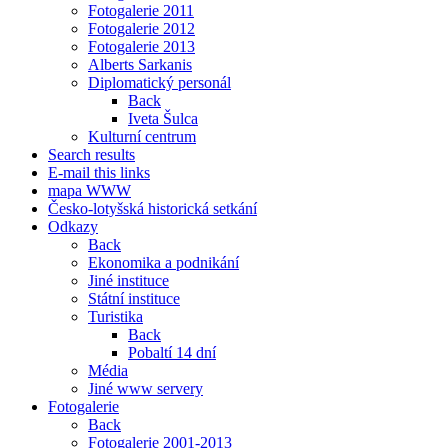
Fotogalerie 2011
Fotogalerie 2012
Fotogalerie 2013
Alberts Sarkanis
Diplomatický personál
Back
Iveta Šulca
Kulturní centrum
Search results
E-mail this links
mapa WWW
Česko-lotyšská historická setkání
Odkazy
Back
Ekonomika a podnikání
Jiné instituce
Státní instituce
Turistika
Back
Pobaltí 14 dní
Média
Jiné www servery
Fotogalerie
Back
Fotogalerie 2001-2013