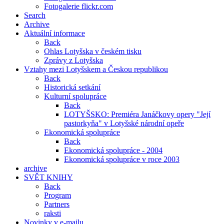
Fotogalerie flickr.com
Search
Archive
Aktuální informace
Back
Ohlas Lotyšska v českém tisku
Zprávy z Lotyšska
Vztahy mezi Lotyšskem a Českou republikou
Back
Historická setkání
Kulturní spolupráce
Back
LOTYŠSKO: Premiéra Janáčkovy opery "Její
pastorkyňa" v Lotyšské národní opeře
Ekonomická spolupráce
Back
Ekonomická spolupráce - 2004
Ekonomická spolupráce v roce 2003
archive
SVĚT KNIHY
Back
Program
Partners
raksti
Novinky v e-mailu