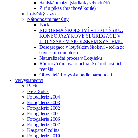
Saldskábmaize (sladkokyselý chléb)
Zirňu pikas (hrachové koule)
Lotyšský jazyk
Národnostní menšiny
Back
REFORMA ŠKOLSTVÍ V LOTYŠSKU:
KONEC JAZYKOVÉ SEGREGACE V
LOTYŠSKÉM ŠKOLSKÉM SYSTÉMU
Desegregace v lotyšském školství - tečka za
sovětskou minulostí
Naturalizační proces v Lotyšsku
Rámcová úmluva o ochraně národnostních
menšin
Obyvatelé Lotyšska podle národnosti
Velvyslanectví
Back
Iveta Sulca
Fotogalerie 2004
Fotogalerie 2003
Fotogalerie 2002
Fotogalerie 2001
Fotogalerie 2006
Fotogalerie 2007
Kaspars Ozolins
Fotogalerie 2010