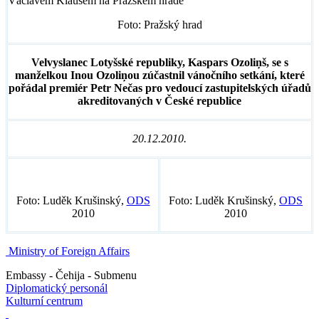
Václavem Klausem na Pražském hradě
Foto: Pražský hrad
Velvyslanec Lotyšské republiky, Kaspars Ozoliņš, se s
manželkou Inou Ozoliņou zúčastnil vánočního setkání, které
pořádal premiér Petr Nečas pro vedoucí zastupitelských úřadů
akreditovaných v České republice
20.12.2010.
Foto: Luděk Krušinský,
ODS
Foto: Luděk Krušinský,
ODS
2010
2010
Ministry of Foreign Affairs
Embassy - Čehija - Submenu
Diplomatický personál
Kulturní centrum