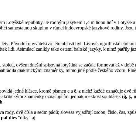
kem Lotyšské republiky. Je rodným jazykem 1,4 milionu lidí v Lotyšsku (
vořící samostatnou skupinu v rámci indoevropské jazykové rodiny. Jsou 
lety. Původní obyvatelstvo této oblasti byli Lívové, ugrofinské etniku
tek lidí. Asimilací zanikly také ostatní baltské jazyky, k nimž patřily
. století, ovšem dnešní spisovná lotyština se začala formovat až v době
ahradila diakritickými znaménky, mimo jiné podle českého vzoru. Plně s
povídá jedné hlásce, kromě písmen
e
a
ē
, z nichž každé označuje dvě r
 diakritickými znaménky označujícími jednak měkkost souhlásek (
ģ, ķ, ņ
h
.
va rody, dvě čísla a sedm pádů; slovesa vyjadřují osobu, číslo, čas, způ
,
pal´dies
"díky" aj.