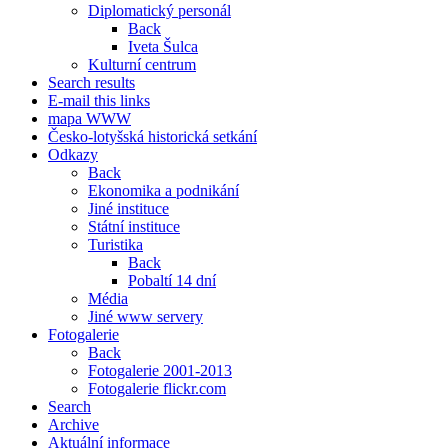
Diplomatický personál
Back
Iveta Šulca
Kulturní centrum
Search results
E-mail this links
mapa WWW
Česko-lotyšská historická setkání
Odkazy
Back
Ekonomika a podnikání
Jiné instituce
Státní instituce
Turistika
Back
Pobaltí 14 dní
Média
Jiné www servery
Fotogalerie
Back
Fotogalerie 2001-2013
Fotogalerie flickr.com
Search
Archive
Aktuální informace