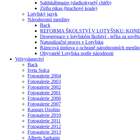
Saldskábmaize (sladkokyselý chléb)
Zirňu pikas (hrachové koule)
Lotyšský jazyk
Národnostní menšiny
Back
REFORMA ŠKOLSTVÍ V LOTYŠSKU: KON
Desegregace v lotyšském školství - tečka za sovět
Naturalizační proces v Lotyšsku
Rámcová úmluva o ochraně národnostních menšin
Obyvatelé Lotyšska podle národnosti
Velvyslanectví
Back
Iveta Sulca
Fotogalerie 2004
Fotogalerie 2003
Fotogalerie 2002
Fotogalerie 2001
Fotogalerie 2006
Fotogalerie 2007
Kaspars Ozolins
Fotogalerie 2010
Fotogalerie 2011
Fotogalerie 2012
Fotogalerie 2013
Alberts Sarkanis