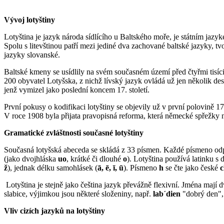
Vývoj lotyštiny
Lotyština je jazyk národa sídlícího u Baltského moře, je státním jazy
Spolu s litevštinou patří mezi jediné dva zachované baltské jazyky, t
jazyky slovanské.
Baltské kmeny se usídlily na svém současném území před čtyřmi tisíci 
200 obyvatel Lotyšska, z nichž lívský jazyk ovládá už jen několik desí
jenž vymizel jako poslední koncem 17. století.
První pokusy o kodifikaci lotyštiny se objevily už v první polovině 17
V roce 1908 byla přijata pravopisná reforma, která německé spřežky n
Gramatické zvláštnosti současné lotyštiny
Současná lotyšská abeceda se skládá z 33 písmen. Každé písmeno od
(jako dvojhláska
uo
, krátké či dlouhé
o
). Lotyština používá latinku s
ž
), jednak délku samohlásek (
ā, ē, ī, ū
). Písmeno
h
se čte jako české
c
Lotyština je stejně jako čeština jazyk převážně flexivní. Jména mají d
slabice, výjimkou jsou některé složeniny, např.
lab´dien
"dobrý den"
Vliv cizích jazyků na lotyštiny