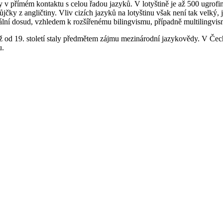
 v přímém kontaktu s celou řadou jazyků. V lotyštině je až 500 ugrof
čky z angličtiny. Vliv cizích jazyků na lotyštinu však není tak velký, 
ktuální dosud, vzhledem k rozšířenému bilingvismu, případně multilingvi
už od 19. století staly předmětem zájmu mezinárodní jazykovědy. V Čec
u.