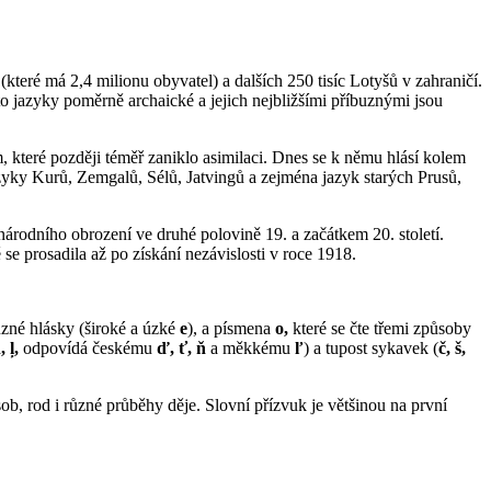
které má 2,4 milionu obyvatel) a dalších 250 tisíc Lotyšů v zahraničí.
to jazyky poměrně archaické a jejich nejbližšími příbuznými jsou
m, které později téměř zaniklo asimilaci. Dnes se k němu hlásí kolem
 jazyky Kurů, Zemgalů, Sélů, Jatvingů a zejména jazyk starých Prusů,
 národního obrození ve druhé polovině 19. a začátkem 20. století.
e prosadila až po získání nezávislosti v roce 1918.
ůzné hlásky (široké a úzké
e
), a písmena
o,
které se čte třemi způsoby
, ļ,
odpovídá českému
ď, ť, ň
a měkkému
ľ
) a tupost sykavek (
č, š,
sob, rod i různé průběhy děje. Slovní přízvuk je většinou na první