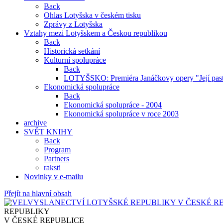
Back
Ohlas Lotyšska v českém tisku
Zprávy z Lotyšska
Vztahy mezi Lotyšskem a Českou republikou
Back
Historická setkání
Kulturní spolupráce
Back
LOTYŠSKO: Premiéra Janáčkovy opery "Její past
Ekonomická spolupráce
Back
Ekonomická spolupráce - 2004
Ekonomická spolupráce v roce 2003
archive
SVĚT KNIHY
Back
Program
Partners
raksti
Novinky v e-mailu
Přejít na hlavní obsah
REPUBLIKY
V ČESKÉ REPUBLICE