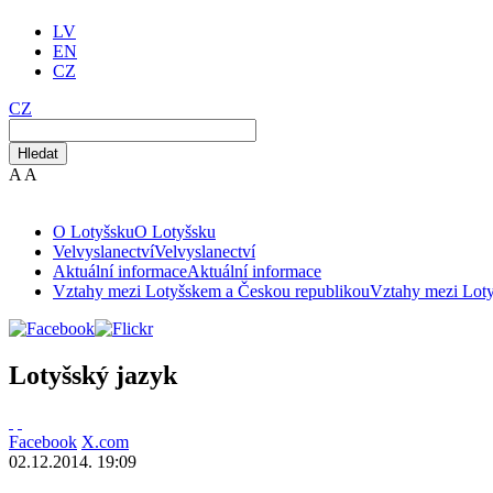
LV
EN
CZ
CZ
Hledat
A
A
O Lotyšsku
O Lotyšsku
Velvyslanectví
Velvyslanectví
Aktuální informace
Aktuální informace
Vztahy mezi Lotyšskem a Českou republikou
Vztahy mezi Lot
Lotyšský jazyk
Facebook
X.com
02.12.2014. 19:09