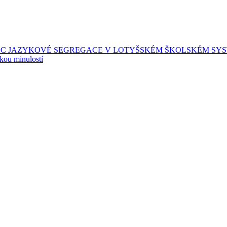
EC JAZYKOVÉ SEGREGACE V LOTYŠSKÉM ŠKOLSKÉM SY
skou minulostí