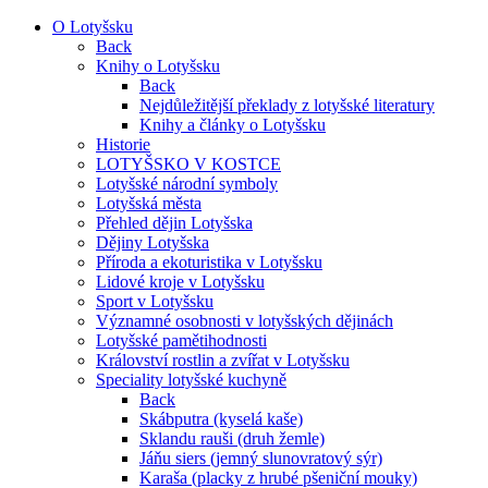
O Lotyšsku
Back
Knihy o Lotyšsku
Back
Nejdůležitější překlady z lotyšské literatury
Knihy a články o Lotyšsku
Historie
LOTYŠSKO V KOSTCE
Lotyšské národní symboly
Lotyšská města
Přehled dějin Lotyšska
Dějiny Lotyšska
Příroda a ekoturistika v Lotyšsku
Lidové kroje v Lotyšsku
Sport v Lotyšsku
Významné osobnosti v lotyšských dějinách
Lotyšské pamětihodnosti
Království rostlin a zvířat v Lotyšsku
Speciality lotyšské kuchyně
Back
Skábputra (kyselá kaše)
Sklandu rauši (druh žemle)
Jáňu siers (jemný slunovratový sýr)
Karaša (placky z hrubé pšeniční mouky)