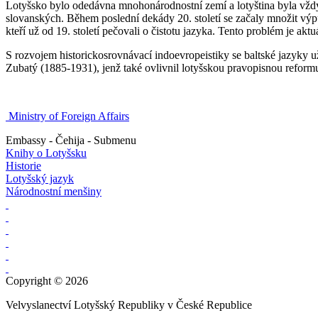
Lotyšsko bylo odedávna mnohonárodnostní zemí a lotyština byla vždy
slovanských. Během poslední dekády 20. století se začaly množit výpůj
kteří už od 19. století pečovali o čistotu jazyka. Tento problém je a
S rozvojem historickosrovnávací indoevropeistiky se baltské jazyky 
Zubatý (1885-1931), jenž také ovlivnil lotyšskou pravopisnou reform
Ministry of Foreign Affairs
Embassy - Čehija - Submenu
Knihy o Lotyšsku
Historie
Lotyšský jazyk
Národnostní menšiny
Copyright © 2026
Velvyslanectví Lotyšský Republiky v České Republice