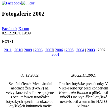
Fotogalerie 2002
Facebook
X.com
02.12.2014. 19:09
FOTO
2011
|
2010
|
2009
|
2008
|
2007
|
2006
|
2005
|
2004
|
2003
|
2002
|
2001
05.12.2002.
20.-22.11.2002.
Setkání členek Mezinárodní
Proslov lotyšské prezidentky V.
asociace žen (IWAP) na
Vīķe-Freibergy před koncertem
velvyslanectví v Praze spojené
Kremerata Baltica
u příležitosti
s ochutnávkou tradičních
výročí Dne vyhlášení lotyšské
lotyšských specialit a ukázkou
nezávislosti a summitu NATO
lotyšských kulturních tradic
v Praze