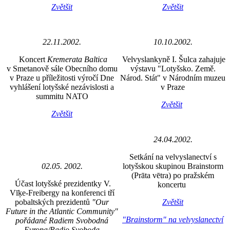
Zvětšit
Zvětšit
22.11.2002.
10.10.2002.
Koncert
Kremerata Baltica
Velvyslankyně I. Šulca zahajuje
v Smetanově sále Obecního domu
výstavu "Lotyšsko. Země.
v Praze u příležitosti výročí Dne
Národ. Stát" v Národním muzeu
vyhlášení lotyšské nezávislosti a
v Praze
summitu NATO
Zvětšit
Zvětšit
24.04.2002.
Setkání na velvyslanectví s
02.05. 2002.
lotyšskou skupinou Brainstorm
(Prāta vētra) po pražském
Účast lotyšské prezidentky V.
koncertu
Vīķe-Freibergy na konferenci tří
pobaltských prezidentů
"Our
Zvětšit
Future in the Atlantic Community"
"Brainstorm" na velvyslanectví
pořádané Radiem Svobodná
Evropa/Radio Svoboda