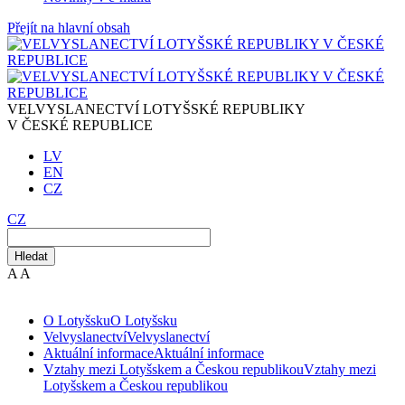
Přejít na hlavní obsah
VELVYSLANECTVÍ LOTYŠSKÉ REPUBLIKY
V ČESKÉ REPUBLICE
LV
EN
CZ
CZ
Hledat
A
A
O Lotyšsku
O Lotyšsku
Velvyslanectví
Velvyslanectví
Aktuální informace
Aktuální informace
Vztahy mezi Lotyšskem a Českou republikou
Vztahy mezi
Lotyšskem a Českou republikou