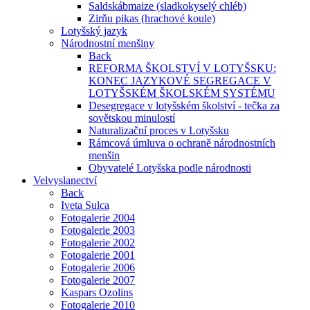
Saldskábmaize (sladkokyselý chléb)
Zirňu pikas (hrachové koule)
Lotyšský jazyk
Národnostní menšiny
Back
REFORMA ŠKOLSTVÍ V LOTYŠSKU:
KONEC JAZYKOVÉ SEGREGACE V
LOTYŠSKÉM ŠKOLSKÉM SYSTÉMU
Desegregace v lotyšském školství - tečka za
sovětskou minulostí
Naturalizační proces v Lotyšsku
Rámcová úmluva o ochraně národnostních
menšin
Obyvatelé Lotyšska podle národnosti
Velvyslanectví
Back
Iveta Sulca
Fotogalerie 2004
Fotogalerie 2003
Fotogalerie 2002
Fotogalerie 2001
Fotogalerie 2006
Fotogalerie 2007
Kaspars Ozolins
Fotogalerie 2010