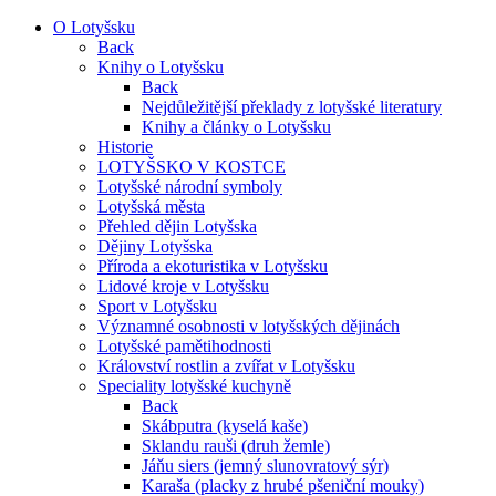
O Lotyšsku
Back
Knihy o Lotyšsku
Back
Nejdůležitější překlady z lotyšské literatury
Knihy a články o Lotyšsku
Historie
LOTYŠSKO V KOSTCE
Lotyšské národní symboly
Lotyšská města
Přehled dějin Lotyšska
Dějiny Lotyšska
Příroda a ekoturistika v Lotyšsku
Lidové kroje v Lotyšsku
Sport v Lotyšsku
Významné osobnosti v lotyšských dějinách
Lotyšské pamětihodnosti
Království rostlin a zvířat v Lotyšsku
Speciality lotyšské kuchyně
Back
Skábputra (kyselá kaše)
Sklandu rauši (druh žemle)
Jáňu siers (jemný slunovratový sýr)
Karaša (placky z hrubé pšeniční mouky)