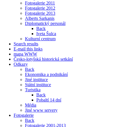
Fotogalerie 2011
Fotogalerie 2012
Fotogalerie 2013
Alberts Sarkanis
Diplomatický personál
Back
Iveta Šulca
Kulturní centrum
Search results
E-mail this links
mapa WWW
Česko-lotyšská historická setkání
Odkazy
Back
Ekonomika a podnikání
Jiné instituce
Státní instituce
Turistika
Back
Pobaltí 14 dní
Média
Jiné www servery
Fotogalerie
Back
Fotogalerie 2001-2013