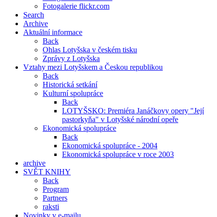
Fotogalerie flickr.com
Search
Archive
Aktuální informace
Back
Ohlas Lotyšska v českém tisku
Zprávy z Lotyšska
Vztahy mezi Lotyšskem a Českou republikou
Back
Historická setkání
Kulturní spolupráce
Back
LOTYŠSKO: Premiéra Janáčkovy opery "Její
pastorkyňa" v Lotyšské národní opeře
Ekonomická spolupráce
Back
Ekonomická spolupráce - 2004
Ekonomická spolupráce v roce 2003
archive
SVĚT KNIHY
Back
Program
Partners
raksti
Novinky v e-mailu