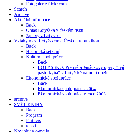
Fotogalerie flickr.com
Search
Archive
Aktuální informace
Back
Ohlas Lotyšska v českém tisku
Zprávy z Lotyšska
Vztahy mezi Lotyšskem a Českou republikou
Back
Historická setkání
Kulturní spolupráce
Back
LOTYŠSKO: Premiéra Janáčkovy opery "Její
pastorkyňa" v Lotyšské národní opeře
Ekonomická spolupráce
Back
Ekonomická spolupráce - 2004
Ekonomická spolupráce v roce 2003
archive
SVĚT KNIHY
Back
Program
Partners
raksti
Novinky v e-mailu