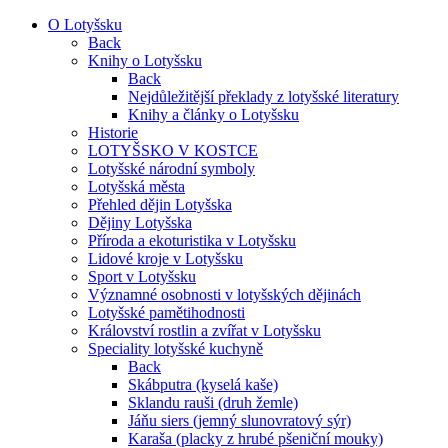
O Lotyšsku
Back
Knihy o Lotyšsku
Back
Nejdůležitější překlady z lotyšské literatury
Knihy a články o Lotyšsku
Historie
LOTYŠSKO V KOSTCE
Lotyšské národní symboly
Lotyšská města
Přehled dějin Lotyšska
Dějiny Lotyšska
Příroda a ekoturistika v Lotyšsku
Lidové kroje v Lotyšsku
Sport v Lotyšsku
Významné osobnosti v lotyšských dějinách
Lotyšské pamětihodnosti
Království rostlin a zvířat v Lotyšsku
Speciality lotyšské kuchyně
Back
Skábputra (kyselá kaše)
Sklandu rauši (druh žemle)
Jáňu siers (jemný slunovratový sýr)
Karaša (placky z hrubé pšeniční mouky)