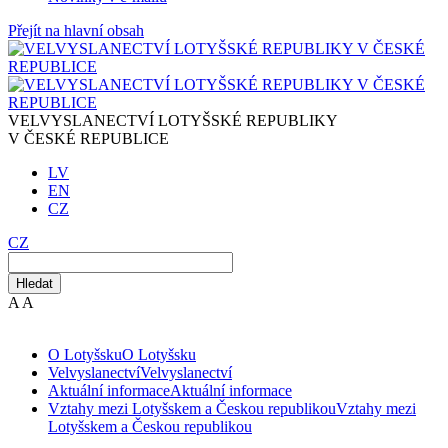
Přejít na hlavní obsah
VELVYSLANECTVÍ LOTYŠSKÉ REPUBLIKY
V ČESKÉ REPUBLICE
LV
EN
CZ
CZ
Hledat
A
A
O Lotyšsku
O Lotyšsku
Velvyslanectví
Velvyslanectví
Aktuální informace
Aktuální informace
Vztahy mezi Lotyšskem a Českou republikou
Vztahy mezi
Lotyšskem a Českou republikou