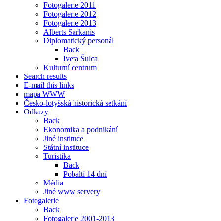
Fotogalerie 2011
Fotogalerie 2012
Fotogalerie 2013
Alberts Sarkanis
Diplomatický personál
Back
Iveta Šulca
Kulturní centrum
Search results
E-mail this links
mapa WWW
Česko-lotyšská historická setkání
Odkazy
Back
Ekonomika a podnikání
Jiné instituce
Státní instituce
Turistika
Back
Pobaltí 14 dní
Média
Jiné www servery
Fotogalerie
Back
Fotogalerie 2001-2013