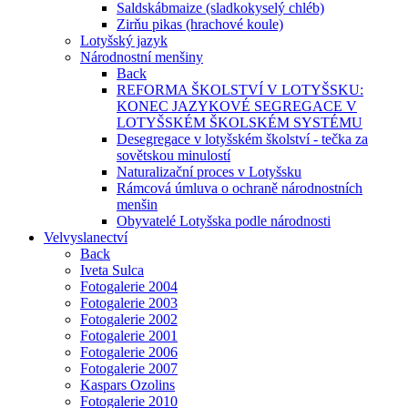
Saldskábmaize (sladkokyselý chléb)
Zirňu pikas (hrachové koule)
Lotyšský jazyk
Národnostní menšiny
Back
REFORMA ŠKOLSTVÍ V LOTYŠSKU:
KONEC JAZYKOVÉ SEGREGACE V
LOTYŠSKÉM ŠKOLSKÉM SYSTÉMU
Desegregace v lotyšském školství - tečka za
sovětskou minulostí
Naturalizační proces v Lotyšsku
Rámcová úmluva o ochraně národnostních
menšin
Obyvatelé Lotyšska podle národnosti
Velvyslanectví
Back
Iveta Sulca
Fotogalerie 2004
Fotogalerie 2003
Fotogalerie 2002
Fotogalerie 2001
Fotogalerie 2006
Fotogalerie 2007
Kaspars Ozolins
Fotogalerie 2010